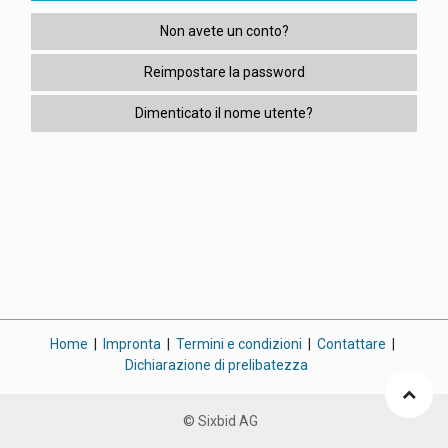
Non avete un conto?
Reimpostare la password
Dimenticato il nome utente?
Home
|
Impronta
|
Termini e condizioni
|
Contattare
|
Dichiarazione di prelibatezza
© Sixbid AG