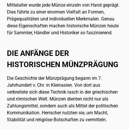
English
EN
Mittelalter wurde jede Münze einzeln von Hand geprägt.
Dies führte zu einer enormen Vielfalt an Formen,
Français
FR
Prägequalitäten und individuellen Merkmalen. Genau
diese Eigenschaften machen historische Münzen heute
Italiano
IT
für Sammler, Händler und Historiker so faszinierend.
日本語
JA
DIE ANFÄNGE DER
Русский
RU
HISTORISCHEN MÜNZPRÄGUNG
Español
ES
Die Geschichte der Münzprägung begann im 7.
Jahrhundert v. Chr. in Kleinasien. Von dort aus
verbreitete sich diese Technik rasch in der griechischen
Chinese
ZH
und römischen Welt. Münzen dienten nicht nur als
Zahlungsmittel, sondern auch als Mittel der politischen
Kommunikation. Herrscher nutzten sie, um Macht,
Stabilität und religiöse Botschaften zu vermitteln.