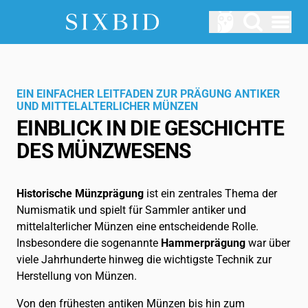
Hauptmenü öffnen
AUKTIONEN
Kommende Auktionen
EIN EINFACHER LEITFADEN ZUR PRÄGUNG ANTIKER
UND MITTELALTERLICHER MÜNZEN
ÜBER UNS
EINBLICK IN DIE GESCHICHTE
Wie funktioniert SIxbid?
DES MÜNZWESENS
LOGIN
SERVICE
Historische Münzprägung
ist ein zentrales Thema der
Numismatik und spielt für Sammler antiker und
Blog
mittelalterlicher Münzen eine entscheidende Rolle.
Insbesondere die sogenannte
Hammerprägung
war über
Glossar
viele Jahrhunderte hinweg die wichtigste Technik zur
Herstellung von Münzen.
DE
Von den frühesten antiken Münzen bis hin zum