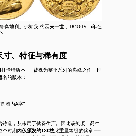
-奥地利。弗朗茨·约瑟夫一世，1848-1916年在
帝。
尺寸、特征与稀有度
4杜卡特版本——被视为整个系列的巅峰之作，也
盛名的版本：
圆圈内A字”
合
铸造，从未用于储备生产。因此该奖项自诞生
整个时期内
仅颁发约130枚
此重量等级的奖章——