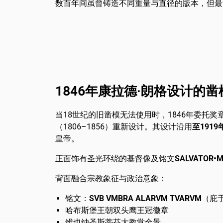
数百年间虽曾铸造不同重量与直径的版本，但最
1846年康拉德·朗格设计的
当18世纪的旧凿模无法使用时，1846年委托奖
（1806–1856）重新设计。其设计沿用
至1919
皇帝。
正面饰有圣光环绕的基督像及铭文
SALVATOR•M
背面融合宗教象征与政治意象：
铭文：
SVB VMBRA ALARVM TVARVM
（庇
哈布斯堡王朝双头鹰王冠徽章
维也纳圣斯蒂芬大教堂全景