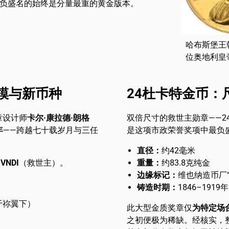
负盛名的始终是分量最重的黄金版本。
哈布斯堡王朝
位奥地利皇
凿模与新币种
24杜卡特金币：
章设计师
卡尔·康拉德·朗格
双倍尺寸的救世主勋章——2
年
——跨越七十载岁月与三任
是这项市政荣誉奖项中最负
直径：
约42毫米
VNDI
（救世主）。
重量：
约83.8克纯金
边缘标记：
维也纳造币厂“
铸造时期：
1846–1919年
于祢翼下）
此大型金质奖章仅
为特定场
之初便极为稀缺。经核实，