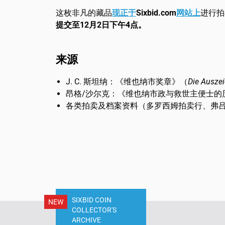
这枚非凡的藏品
现正于
Sixbid.com
网站上
进行拍
提交至12月2日下午4点。
来源
J. C. 斯坦纳：《维也纳市奖章》（
Die Ausze
昂格/沙尔克：《维也纳市政与救世主便士的
各类拍卖及档案资料（多罗西姆拍卖行、弗
SIXBID COIN
NEW
COLLECTOR'S
ARCHIVE