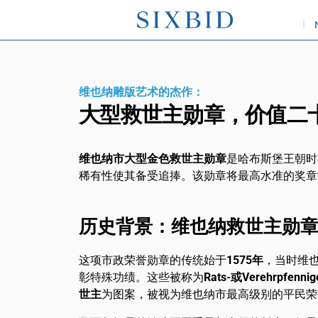
维也纳雕版艺术的杰作：
大型救世主勋章，价值二
维也纳市大型金色救世主勋章
是哈布斯堡王朝时
稀有性使其备受追捧。该勋章将最高水准的奖章
历史背景：维也纳救世主勋章始
这项市政荣誉勋章的传统始于
1575年
，当时维
彰特殊功绩。这些被称为
Rats-或Verehrpfennig
世主
为图案，被视为维也纳市最高级别的平民荣