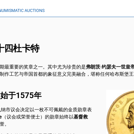
NUMISMATIC AUCTIONS
十四杜卡特
期最重要的奖章之一。其中尤为珍贵的是
弗朗茨·约瑟夫一世皇
制作工艺与帝国首都的象征意义完美融合，堪称任何哈布斯堡王
于1575年
也纳市议会决定以一枚不可佩戴的金质勋章表
e
（议会或荣誉便士）的勋章始终以
基督救
誉。