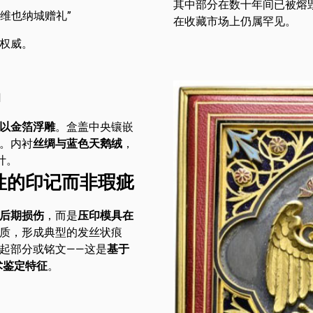
其中部分在数十年间已被熔
“维也纳城赠礼”
在收藏市场上仍属罕见。
权威。
品
以金箔浮雕
。盒盖中央镶嵌
。内衬
丝绸与蓝色天鹅绒
，
计。
性的印记而非瑕疵
后期损伤
，而是
压印模具在
质，形成典型的发丝状痕
起部分或铭文——这是
基于
术鉴定特征
。