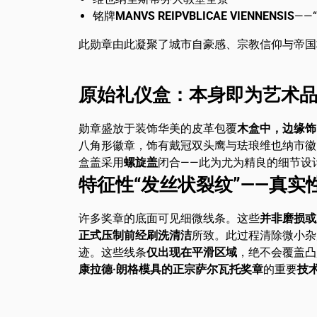
铭牌
MANVS REIPVBLICAE VIENNENSIS
——
此勋章由此凝聚了城市自豪感、宗教信仰与帝国
原始礼仪盒：本身即为艺术
勋章盛放于装饰华美的皮革包覆
木盒中，边缘饰
八角形徽章，饰有戴冠双头鹰与珐琅维也纳市徽
盒盖采用
螺旋盖
闭合——此为尤为精良的细节设
特征性“发丝状裂纹”——真实
许多奖章的底面可见细微线条。这些
并非磨损或
正式压制前经刷洗清洁
所致。此过程清除微小杂
迹。这些线条
仅出现在平滑区域
，绝不会覆盖凸
康拉德·朗格模具的正宗萨尔瓦托奖章
的重要
技