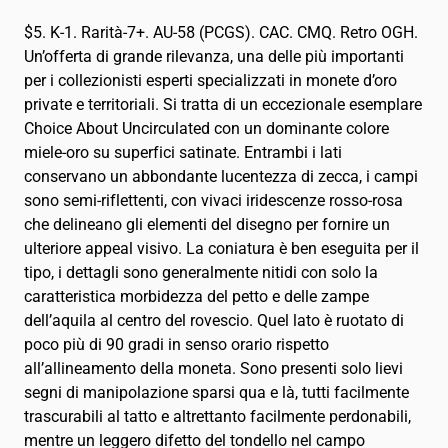
$5. K-1. Rarità-7+. AU-58 (PCGS). CAC. CMQ. Retro OGH.
Un’offerta di grande rilevanza, una delle più importanti
per i collezionisti esperti specializzati in monete d’oro
private e territoriali. Si tratta di un eccezionale esemplare
Choice About Uncirculated con un dominante colore
miele-oro su superfici satinate. Entrambi i lati
conservano un abbondante lucentezza di zecca, i campi
sono semi-riflettenti, con vivaci iridescenze rosso-rosa
che delineano gli elementi del disegno per fornire un
ulteriore appeal visivo. La coniatura è ben eseguita per il
tipo, i dettagli sono generalmente nitidi con solo la
caratteristica morbidezza del petto e delle zampe
dell’aquila al centro del rovescio. Quel lato è ruotato di
poco più di 90 gradi in senso orario rispetto
all’allineamento della moneta. Sono presenti solo lievi
segni di manipolazione sparsi qua e là, tutti facilmente
trascurabili al tatto e altrettanto facilmente perdonabili,
mentre un leggero difetto del tondello nel campo