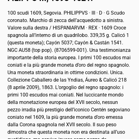
100 scudi 1609, Segovia. PHILIPPVS · III · D · G Scudo
coronato. Marchio di zecca dell’acquedotto a sinistra.
Valore sulla destra / HISPANIARVM · REX · 1609 Croce
spagnola all’interno di un quadrilobo. 339,35 g. Calicó 1
(questa moneta); Cayón 5037; Cayón & Castán 1541.
NGC AU58 (top pop). (8706599-001). Una testimonianza
importante della storia europea. I primi 100 escudos mai
coniati e la più grande moneta d’oro del regno spagnolo.
Una moneta straordinaria in ottime condizioni. Unica.
Collezione Caballero de las Yndias, Áureo & Calicó 218
(8 aprile 2009), 1863. L’orgoglio del regno spagnolo: i
primi 100 escudos mai coniati. Nel luccicante mondo
della monetazione europea del XVII secolo, nessun
pezzo irradia più prestigio dell’iconico Centén segoviano
coniato nel 1609, la più grande moneta d’oro emessa
dalla Corona spagnola nel XVII secolo. Il suo peso
dimostra che questa moneta non era destinata all’uso