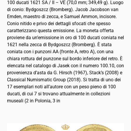
100 ducati 1621 SA / II – VE (70,0 mm; 349,49 g). Luogo
di conio: Bydgoszcz (Bromberg). Jacob Jacobson van
Emden, maestro di zecca, e Samuel Ammon, incisore.
Conio nitido e privo dei dettagli sfocati che spesso
caratterizzano questa emissione. La moneta offerta
proviene da un’emissione in oro di 100 ducati coniata nel
1621 nella zecca di Bydgoszcz (Bromberg). È stata
coniata con i punzoni AA (fronte A, retro A), con una
chiara rottura del punzone sul bordo inferiore del retro. È
elencata nel catalogo di Jasek con il numero 100.10, con
provenienza d’asta da G. Hirsch (1967), Stack’s (2008) e
Classical Numismatic Group (2018). Si tratta di uno dei
17 esemplari noti all’autore con un peso pieno di 100
ducati, di cui 7 si trovano attualmente in collezioni
museali (2 in Polonia, 3 in