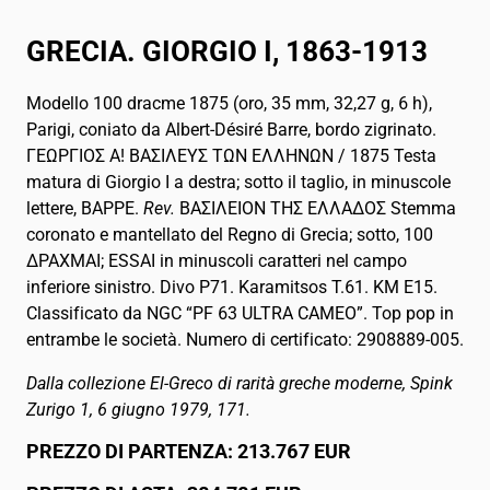
GRECIA. GIORGIO I, 1863-1913
Modello 100 dracme 1875 (oro, 35 mm, 32,27 g, 6 h),
Parigi, coniato da Albert-Désiré Barre, bordo zigrinato.
ΓΕΩΡΓΙΟΣ Α! ΒΑΣΙΛΕΥΣ ΤΩΝ ΕΛΛΗΝΩΝ / 1875 Testa
matura di Giorgio I a destra; sotto il taglio, in minuscole
lettere, BAPPE.
Rev.
ΒΑΣΙΛΕΙΟΝ ΤΗΣ ΕΛΛΑΔΟΣ Stemma
coronato e mantellato del Regno di Grecia; sotto, 100
ΔΡΑΧΜΑΙ; ESSAI in minuscoli caratteri nel campo
inferiore sinistro. Divo P71. Karamitsos T.61. KM E15.
Classificato da NGC “PF 63 ULTRA CAMEO”. Top pop in
entrambe le società. Numero di certificato: 2908889-005.
Dalla collezione El-Greco di rarità greche moderne, Spink
Zurigo 1, 6 giugno 1979, 171.
PREZZO DI PARTENZA: 213.767 EUR