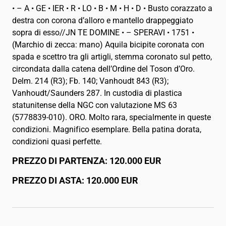
• – A • GE • IER • R • LO • B • M • H • D • Busto corazzato a
destra con corona d’alloro e mantello drappeggiato
sopra di esso//JN TE DOMINE • – SPERAVI • 1751 •
(Marchio di zecca: mano) Aquila bicipite coronata con
spada e scettro tra gli artigli, stemma coronato sul petto,
circondata dalla catena dell’Ordine del Toson d’Oro.
Delm. 214 (R3); Fb. 140; Vanhoudt 843 (R3);
Vanhoudt/Saunders 287. In custodia di plastica
statunitense della NGC con valutazione MS 63
(5778839-010). ORO. Molto rara, specialmente in queste
condizioni. Magnifico esemplare. Bella patina dorata,
condizioni quasi perfette.
PREZZO DI PARTENZA: 120.000 EUR
PREZZO DI ASTA: 120.000 EUR