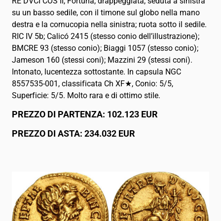
RE DVCI COS II, Fortuna, drappeggiata, seduta a sinistra
su un basso sedile, con il timone sul globo nella mano
destra e la cornucopia nella sinistra; ruota sotto il sedile.
RIC IV 5b; Calicó 2415 (stesso conio dell’illustrazione);
BMCRE 93 (stesso conio); Biaggi 1057 (stesso conio);
Jameson 160 (stessi coni); Mazzini 29 (stessi coni).
Intonato, lucentezza sottostante. In capsula NGC
8557535-001, classificata Ch XF★, Conio: 5/5,
Superficie: 5/5. Molto rara e di ottimo stile.
PREZZO DI PARTENZA: 102.123 EUR
PREZZO DI ASTA: 234.032 EUR