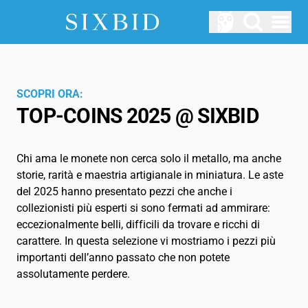
Hauptmenü öffnen
ASTE
Prossime aste
SCOPRI ORA:
TOP-COINS 2025 @ SIXBID
CHI SIAMO
Come funziona Sixbid?
Chi ama le monete non cerca solo il metallo, ma anche
LOGIN
storie, rarità e maestria artigianale in miniatura. Le aste
SERVIZIO
del 2025 hanno presentato pezzi che anche i
collezionisti più esperti si sono fermati ad ammirare:
Blog
eccezionalmente belli, difficili da trovare e ricchi di
carattere. In questa selezione vi mostriamo i pezzi più
Glossario
importanti dell’anno passato che non potete
assolutamente perdere.
IT