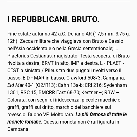
English
EN
Français
FR
I REPUBBLICANI. BRUTO.
Deutsch
DE
Fine estate-autunno 42 a.C. Denario AR (17,5 mm, 3,75 g,
12h). Zecca militare che viaggiava con Bruto e Cassio
nell’Asia occidentale o nella Grecia settentrionale; L.
日本語
JA
Plaetorius Cestianus, magistrato. Testa scoperta di Bruto
rivolta a destra; BRVT in alto, IMP a destra, L • PLAET •
Русский
RU
CEST a sinistra / Pileus tra due pugnali rivolti verso il
basso; EID • MAR in basso. Crawford 508/3; Campana,
Español
ES
Eid Mar
40-1 (O2/R13); Cahn 13a-b; CRI 216; Sydenham
1301; RSC 15; BMCRR East 68-70; Kestner –; RBW –.
Chinese
ZH
Colorata, con segni di iridescenza, piccole macchie e
graffi, graffi sul dritto, marchio del banchiere sul
rovescio. Buono VF. Molto rara.
La più famosa di tutte le
monete romane
. Questa moneta non è raffigurata in
Campana.