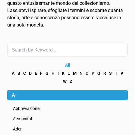
English
EN
questo entusiasmante mondo del collezionismo.
Lasciatevi ispirare, sfogliate i termini e scoprite quanta
Français
FR
storia, arte e conoscenza possono essere racchiuse in
una sola moneta.
Deutsch
DE
日本語
JA
Русский
RU
All
A
B
C
D
E
F
G
H
I
K
L
M
N
O
P
Q
R
S
T
V
Español
ES
W
Z
A
Chinese
ZH
Abbreviazione
Acmonital
Aden