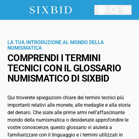
Hauptmenü öffnen
ASTE
Prossime aste
LA TUA INTRODUZIONE AL MONDO DELLA
NUMISMATICA
CHI SIAMO
COMPRENDI I TERMINI
Come funziona Sixbid?
TECNICI CON IL GLOSSARIO
LOGIN
NUMISMATICO DI SIXBID
SERVIZIO
Qui troverete spiegazioni chiare dei termini tecnici più
Blog
importanti relativi alle monete, alle medaglie e alla storia
del denaro. Che siate alle prime armi nell’affascinante
Glossario
mondo della numismatica o desideriate approfondire le
IT
vostre conoscenze, questo glossario vi aiuterà a
familiarizzare con il linguaggio e i termini utilizzati in