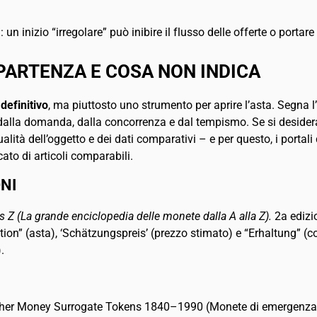
 inizio “irregolare” può inibire il flusso delle offerte o portare a
 PARTENZA E COSA NON INDICA
definitivo
, ma piuttosto uno strumento per aprire l’asta. Segna l
o dalla domanda, dalla concorrenza e dal tempismo. Se si desidera 
ità dell’oggetto e dei dati comparativi – e per questo, i portali d
ato di articoli comparabili.
NI
Z (La grande enciclopedia delle monete dalla A alla Z).
2a edizi
ktion” (asta), ‘Schätzungspreis’ (prezzo stimato) e “Erhaltung” (
.
er Money Surrogate Tokens 1840–1990 (Monete di emergenza tede