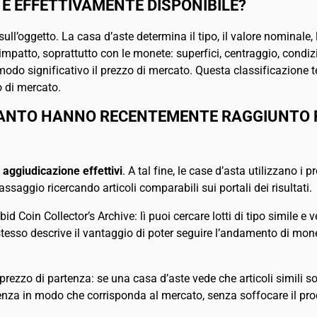
 È EFFETTIVAMENTE DISPONIBILE?
ull’oggetto. La casa d’aste determina il tipo, il valore nominale, 
patto, soprattutto con le monete: superfici, centraggio, condizion
odo significativo il prezzo di mercato. Questa classificazione 
o di mercato.
UANTO HANNO RECENTEMENTE RAGGIUNTO 
i aggiudicazione effettivi
. A tal fine, le case d’asta utilizzano i 
ssaggio ricercando articoli comparabili sui portali dei risultati.
id Coin Collector’s Archive: lì puoi cercare lotti di tipo simile e
stesso descrive il vantaggio di poter seguire l’andamento di mone
 prezzo di partenza: se una casa d’aste vede che articoli simili so
rtenza in modo che corrisponda al mercato, senza soffocare il pro