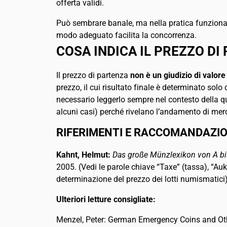
offerta validi.
Può sembrare banale, ma nella pratica funziona: un
modo adeguato facilita la concorrenza.
COSA INDICA IL PREZZO DI
Il prezzo di partenza
non è un giudizio di valore 
prezzo, il cui risultato finale è determinato sol
necessario leggerlo sempre nel contesto della qual
alcuni casi) perché rivelano l’andamento di merc
RIFERIMENTI E RACCOMANDAZIO
Kahnt, Helmut:
Das große Münzlexikon von A bis 
2005. (Vedi le parole chiave “Taxe” (tassa), “Au
determinazione del prezzo dei lotti numismatici)
Ulteriori letture consigliate:
Menzel, Peter: German Emergency Coins and Oth