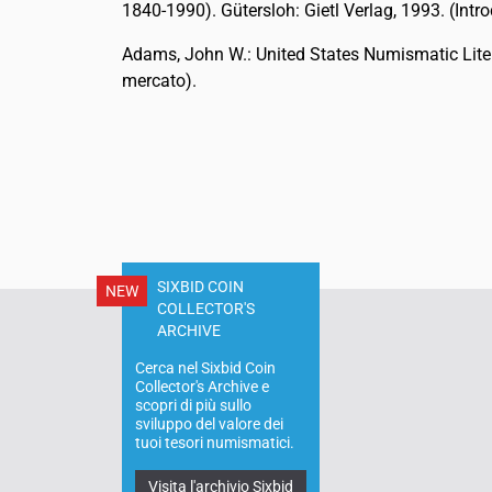
1840-1990). Gütersloh: Gietl Verlag, 1993. (Intro
Adams, John W.: United States Numismatic Literat
mercato).
SIXBID COIN
NEW
COLLECTOR'S
ARCHIVE
Cerca nel Sixbid Coin
Collector's Archive e
scopri di più sullo
sviluppo del valore dei
tuoi tesori numismatici.
Visita l'archivio Sixbid