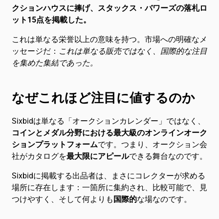
English
EN
クションハウスに捧げ、スタックス・バワーズの落札ロ
ット15点を掲載した。
Français
FR
これは単なる栄誉以上の意味を持つ。市場への明確なメ
ッセージだ：
これは単なる販売ではなく、国際的な注目
Deutsch
DE
を集めた集結であった。
Italiano
IT
なぜこれほど注目に値するのか
Русский
RU
Sixbidは単なる「オークションカレンダー」ではなく、
Español
ES
コインとメダル分野における最大級のオンラインオーク
ションプラットフォーム
です。つまり、オークション会
社がカタログを
最大限にアピール
できる舞台なのです。
Chinese
ZH
Sixbidに掲載する出品者は、まさにコレクターが求める
場所に存在します：一箇所に集約され、比較可能で、見
つけやすく、そして何よりも
国際的
な場なのです。