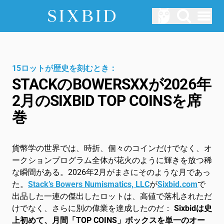
Hauptmenü öffnen
オークション
今後のオークション
15ロットが歴史を刻むとき：
STACKのBOWERSXXが2026年
私たちについて
2月のSIXBID TOP COINSを席
Sixbidはどのように機能しますか?
巻
ログイン
サービス
貨幣学の世界では、時折、個々のコインだけでなく、オ
ブログ
ークションプログラム全体が花火のように輝きを放つ稀
な瞬間がある。2026年2月がまさにそのような月であっ
用語集
た。
Stack’s Bowers Numismatics, LLC
が
Sixbid.com
で
出品した一連の傑出したロットは、高値で落札されただ
JA
けでなく、さらに別の偉業を達成したのだ：
Sixbidは史
上初めて、月間「TOP COINS」ボックスを単一のオー