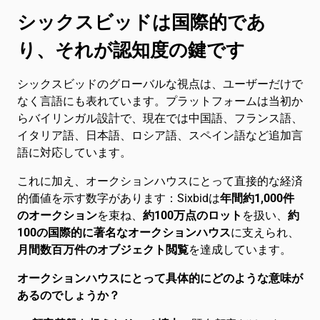
シックスビッドは国際的であ
り、それが認知度の鍵です
シックスビッドのグローバルな視点は、ユーザーだけで
なく言語にも表れています。プラットフォームは当初か
らバイリンガル設計で、現在では中国語、フランス語、
イタリア語、日本語、ロシア語、スペイン語など追加言
語に対応しています。
これに加え、オークションハウスにとって直接的な経済
的価値を示す数字があります：Sixbidは
年間約1,000件
のオークション
を束ね、
約100万点のロット
を扱い、
約
100の国際的に著名なオークションハウス
に支えられ、
月間数百万件のオブジェクト閲覧
を達成しています。
オークションハウスにとって具体的にどのような意味が
あるのでしょうか？