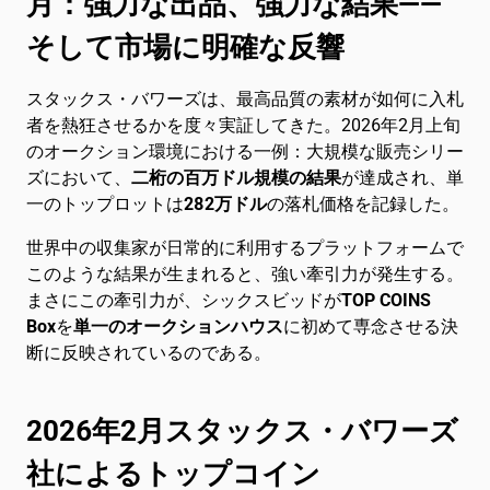
月：強力な出品、強力な結果――
そして市場に明確な反響
スタックス・バワーズは、最高品質の素材が如何に入札
者を熱狂させるかを度々実証してきた。2026年2月上旬
のオークション環境における一例：大規模な販売シリー
ズにおいて、
二桁の百万ドル規模の結果
が達成され、単
一のトップロットは
282万ドル
の落札価格を記録した。
世界中の収集家が日常的に利用するプラットフォームで
このような結果が生まれると、強い牽引力が発生する。
まさにこの牽引力が、シックスビッドが
TOP COINS
Box
を
単一のオークションハウス
に初めて専念させる決
断に反映されているのである。
2026年2月スタックス・バワーズ
社によるトップコイン