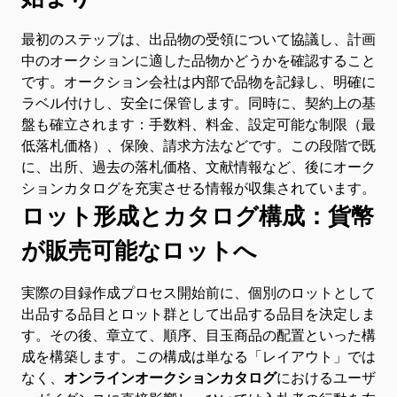
English
EN
最初のステップは、出品物の受領について協議し、計画
Français
FR
中のオークションに適した品物かどうかを確認すること
です。オークション会社は内部で品物を記録し、明確に
Deutsch
DE
ラベル付けし、安全に保管します。同時に、契約上の基
盤も確立されます：手数料、料金、設定可能な制限（最
Italiano
IT
低落札価格）、保険、請求方法などです。この段階で既
に、出所、過去の落札価格、文献情報など、後にオーク
ションカタログを充実させる情報が収集されています。
Русский
RU
ロット形成とカタログ構成：貨幣
Español
ES
が販売可能なロットへ
Chinese
ZH
実際の目録作成プロセス開始前に、個別のロットとして
出品する品目とロット群として出品する品目を決定しま
す。その後、章立て、順序、目玉商品の配置といった構
成を構築します。この構成は単なる「レイアウト」では
なく、
オンラインオークションカタログ
におけるユーザ