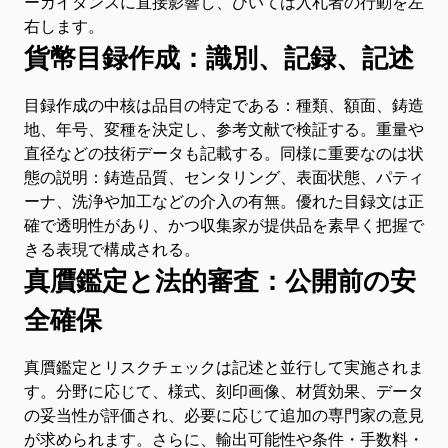
ーガイダンスに直接影響し、ひいては入札者の行動を左
右します。
貨幣目録作成：識別、記録、記述
目録作成の中核は品目の特定である：種類、額面、鋳造
地、年号、変種を決定し、参考文献で検証する。重量や
直径などの技術データも記載する。同様に重要なのは状
態の説明：鋳造品質、センタリング、表面状態、パティ
ーナ、洗浄や加工などの介入の有無。優れた目録文は正
確で透明性があり、かつ収集家が提供品を素早く把握で
きる表現で構成される。
真贋鑑定と法的審査：公開前の安
全確保
真贋鑑定とリスクチェックは記述と並行して実施されま
す。分野に応じて、様式、刻印画像、材質効果、データ
の妥当性が評価され、必要に応じて追加の専門家の意見
が求められます。さらに、輸出可能性や条件・手数料・