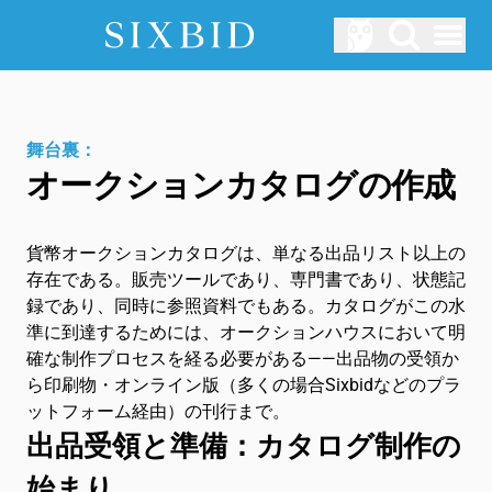
Hauptmenü öffnen
オークション
今後のオークション
舞台裏：
オークションカタログの作成
私たちについて
Sixbidはどのように機能しますか?
貨幣オークションカタログは、単なる出品リスト以上の
ログイン
存在である。販売ツールであり、専門書であり、状態記
サービス
録であり、同時に参照資料でもある。カタログがこの水
準に到達するためには、オークションハウスにおいて明
ブログ
確な制作プロセスを経る必要がある——出品物の受領か
ら印刷物・オンライン版（多くの場合Sixbidなどのプラ
用語集
ットフォーム経由）の刊行まで。
出品受領と準備：カタログ制作の
JA
始まり