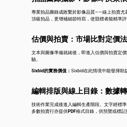
專業拍品圖錄成敗繫於影像品質——線上拍賣尤
頂級拍品，更增補細節特寫，使競標者能精準評
估價與拍賣：市場比對定價
文本與圖像準備就緒後，即進入估價與拍賣定價
驗。
Sixbid的實務價值：
Sixbid在此情境中能發
編輯排版與線上目錄：數據
技術作業完成後進入編輯生產階段。文字經標準
多數拍賣行亦提供
PDF
格式目錄，供預覽或標記