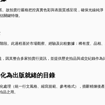
甚。故拍賣行嚴格把控真實色彩與表面質感呈現，確保光線純淨
估關鍵特徵。
法
階段。此過程基於市場觀察、經驗及比較數據：稀有度、品相、
揮助益，因其整合多家拍賣行資訊，並提供歷史拍品與成交紀錄作為
轉化為出版就緒的目錄
化處理（統一行文風格、縮寫規範、參考格式），措辭精煉後產
拍品之用。