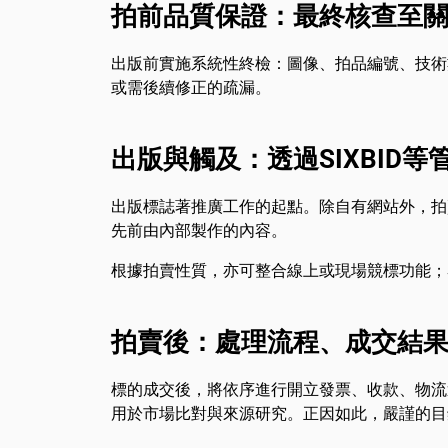
拍前品質保證：最終核查至
出版前實施系統性終檢：圖像、拍品編號、技術
或需後續修正的疏漏。
出版與觸及：透過SIXBID
出版標誌著推廣工作的起點。除自有網站外，拍賣
先前由內部製作的內容。
根據拍賣性質，亦可整合線上或現場競標功能；S
拍賣後：處理流程、成交結
標的成交後，將依序進行開立發票、收款、物流
用於市場比對與來源研究。正因如此，嚴謹的目