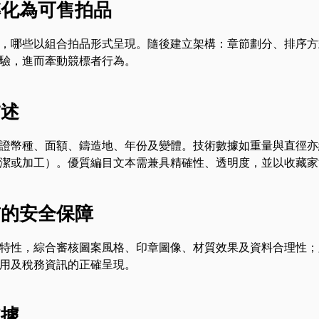
轉化為可售拍品
，哪些以組合拍品形式呈現。隨後建立架構：章節劃分、排序方
驗，進而牽動競標者行為。
描述
證幣種、面額、鑄造地、年份及變體。技術數據如重量與直徑亦
潔或加工）。優質編目文本需兼具精確性、透明度，並以收藏家
前的安全保障
特性，綜合審核圖案風格、印章圖像、材質效果及資料合理性；
用及稅務資訊的正確呈現。
依據