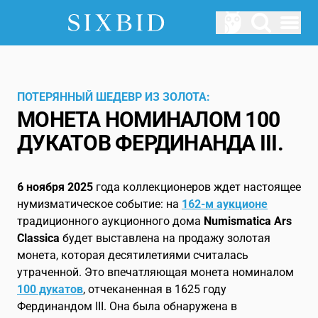
Hauptmenü öffnen
АУКЦИОНЫ
Предстоящие аукционы
ПОТЕРЯННЫЙ ШЕДЕВР ИЗ ЗОЛОТА:
МОНЕТА НОМИНАЛОМ 100
О НАС
ДУКАТОВ ФЕРДИНАНДА III.
Как работает Sixbid?
АВТОРИЗОВАТЬСЯ
6 ноября 2025
года коллекционеров ждет настоящее
УСЛУГА
нумизматическое событие: на
162-м аукционе
традиционного аукционного дома
Numismatica Ars
Блог
Classica
будет выставлена на продажу золотая
монета, которая десятилетиями считалась
глоссарий
утраченной. Это впечатляющая монета номиналом
100 дукатов
, отчеканенная в 1625 году
RU
Фердинандом III. Она была обнаружена в