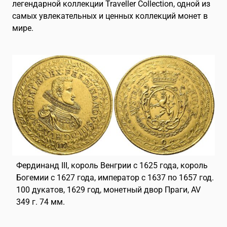
English
EN
легендарной коллекции Traveller Collection, одной из
самых увлекательных и ценных коллекций монет в
мире.
Français
FR
Deutsch
DE
Italiano
IT
日本語
JA
Español
ES
Chinese
ZH
Фердинанд III, король Венгрии с 1625 года, король
Богемии с 1627 года, император с 1637 по 1657 год.
100 дукатов, 1629 год, монетный двор Праги, AV
349 г. 74 мм.