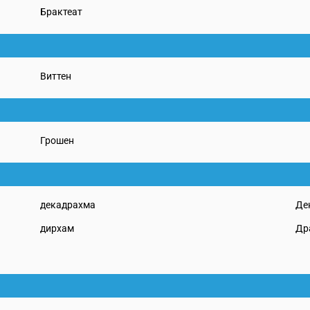
Брактеат
Виттен
Грошен
декадрахма
Де
дирхам
Др