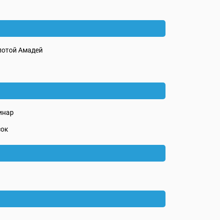
лотой Амадей
инар
сок