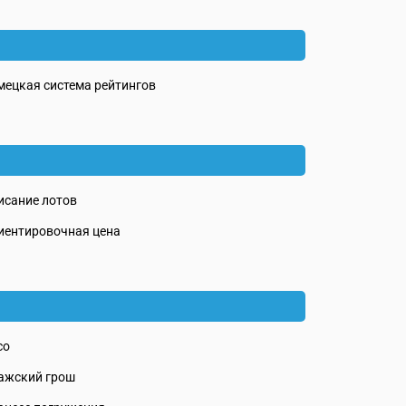
мецкая система рейтингов
исание лотов
иентировочная цена
со
ажский грош