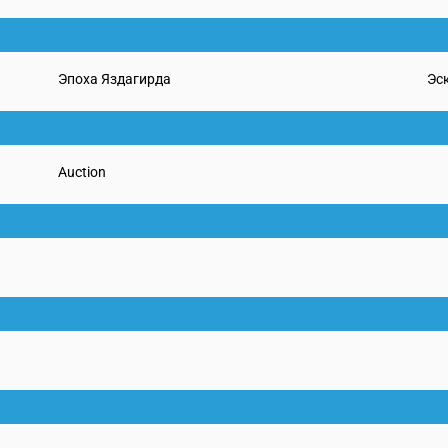
Эпоха Яздагирда
Эс
Auction