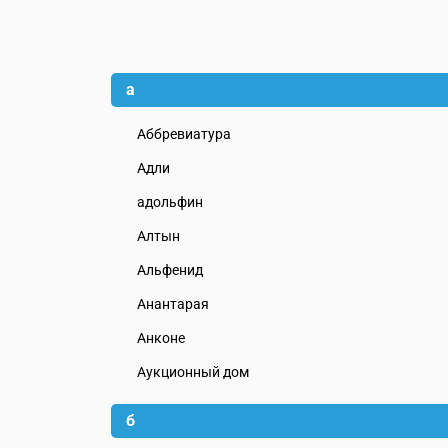
а
Аббревиатура
Адли
адольфин
Алтын
Альфенид
Анантарая
Анконе
Аукционный дом
б