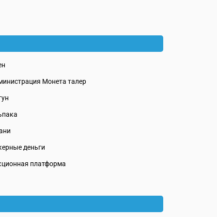
ен
министрация Монета талер
тун
ьпака
ани
керные деньги
кционная платформа