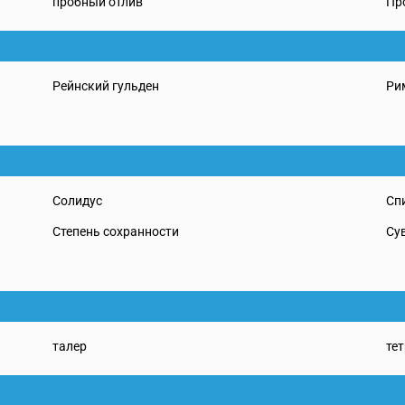
пробный отлив
Пр
Рейнский гульден
Ри
Солидус
Сп
Степень сохранности
Су
талер
те