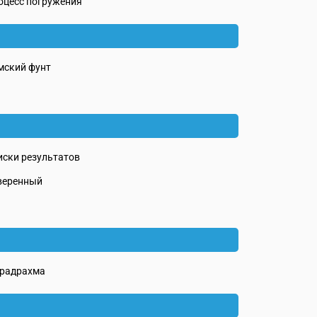
оцесс погружения
мский фунт
иски результатов
веренный
традрахма