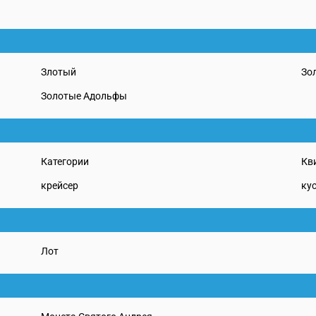
Злотый
Зо
Золотые Адольфы
Категории
Кв
крейсер
ку
Лот