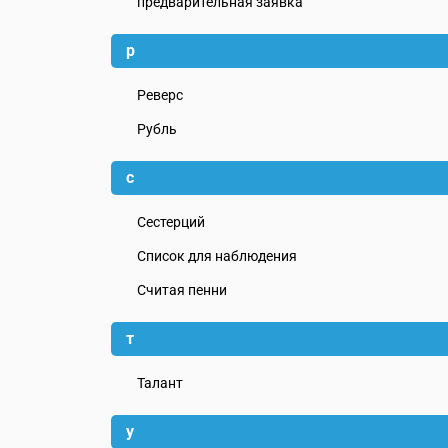
предварительная заявка
р
Реверс
Рубль
с
Сестерций
Список для наблюдения
Считая пенни
т
Талант
у