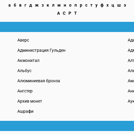
а
б
в
г
д
ж
з
к
л
м
н
о
п
р
с
т
у
ф
х
ц
ш
э
A
C
P
T
Аверс
Ад
Администрация Гульден
Ад
Акмонитал
Ал
Альбус
Ал
Алюминиевая бронза
Ам
Ангстер
Ан
Архив монет
Ау
Ашрафи