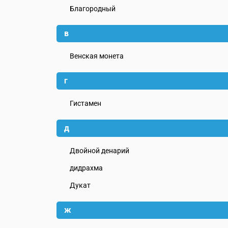
Благородный
в
Венская монета
г
Гистамен
д
Двойной денарий
дидрахма
Дукат
ж