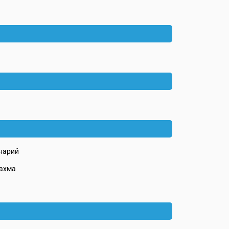
нарий
ахма