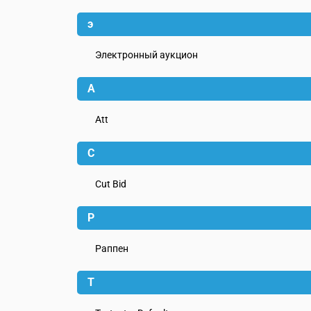
э
Электронный аукцион
A
Att
C
Cut Bid
P
Pаппен
T