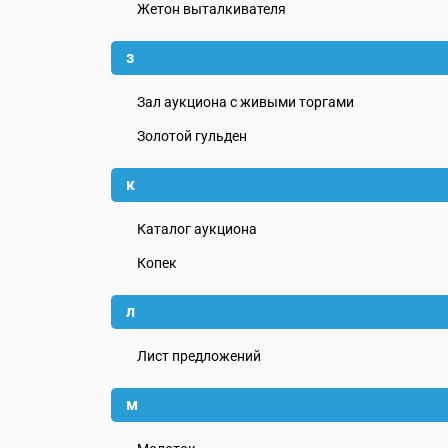
Жетон выталкивателя
з
Зал аукциона с живыми торгами
Золотой гульден
к
Каталог аукциона
Копек
л
Лист предложений
м