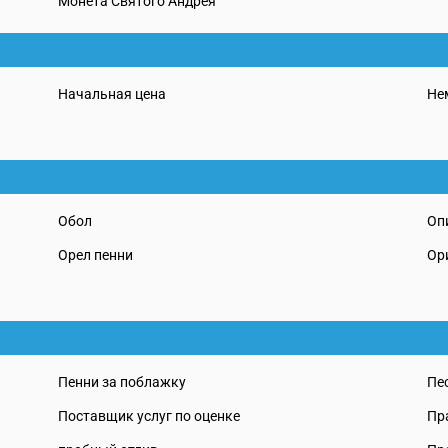
Монета Святого Андрея
Начальная цена
Не
Обол
Оп
Орел пенни
Ор
Пенни за поблажку
Пе
Поставщик услуг по оценке
Пр