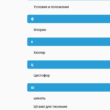
Условия и положения
ф
Флорин
х
Хеллер
ц
Цистофор
ш
шекель
Штамп для тиснения