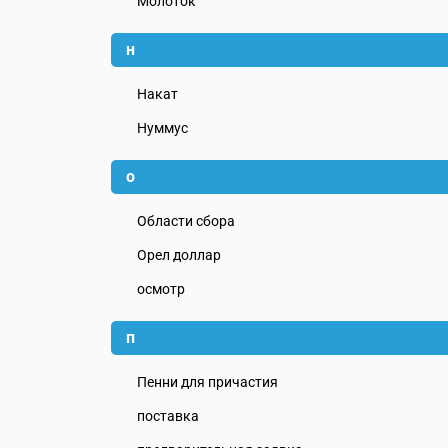
Молоток
н
Накат
Нуммус
о
Области сбора
Орел доллар
осмотр
п
Пенни для причастия
поставка