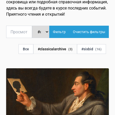
English
EN
сокровища или подробная справочная информация,
здесь вы всегда будете в курсе последних событий.
Приятного чтения и открытий!
Français
FR
Deutsch
DE
Фильтр
Очистить фильтры
Italiano
IT
Все
#classicalarchive
#sixbid
(3)
(16)
日本語
JA
Español
ES
Отслеживание легендарной 238-летней истории происхо
Chinese
ZH