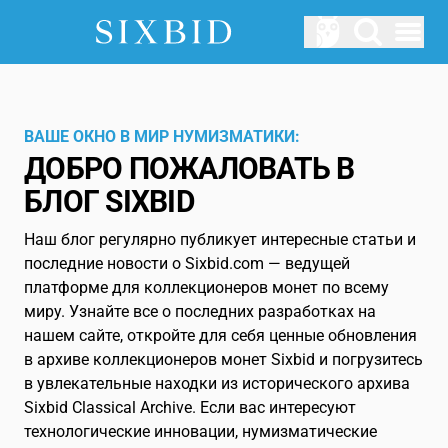
Hauptmenü öffnen
АУКЦИОНЫ
Предстоящие аукционы
ВАШЕ ОКНО В МИР НУМИЗМАТИКИ:
ДОБРО ПОЖАЛОВАТЬ В
О НАС
БЛОГ SIXBID
Как работает Sixbid?
Наш блог регулярно публикует интересные статьи и
АВТОРИЗОВАТЬСЯ
последние новости о Sixbid.com — ведущей
УСЛУГА
платформе для коллекционеров монет по всему
миру. Узнайте все о последних разработках на
Блог
нашем сайте, откройте для себя ценные обновления
в архиве коллекционеров монет Sixbid и погрузитесь
глоссарий
в увлекательные находки из исторического архива
Sixbid Classical Archive. Если вас интересуют
RU
технологические инновации, нумизматические